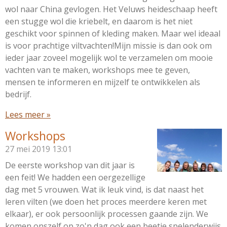
wol naar China gevlogen. Het Veluws heideschaap heeft
een stugge wol die kriebelt, en daarom is het niet
geschikt voor spinnen of kleding maken. Maar wel ideaal
is voor prachtige viltvachten!Mijn missie is dan ook om
ieder jaar zoveel mogelijk wol te verzamelen om mooie
vachten van te maken, workshops mee te geven,
mensen te informeren en mijzelf te ontwikkelen als
bedrijf.
Lees meer »
Workshops
27 mei 2019
13:01
De eerste workshop van dit jaar is
een feit! We hadden een oergezellige
dag met 5 vrouwen. Wat ik leuk vind, is dat naast het
leren vilten (we doen het proces meerdere keren met
elkaar), er ook persoonlijk processen gaande zijn. We
komen onszelf op zo'n dag ook een beetje spelenderwijs