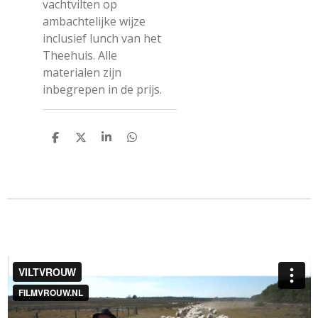
vachtvilten op
ambachtelijke wijze
inclusief lunch van het
Theehuis. Alle
materialen zijn
inbegrepen in de prijs.
D
D
S
D
e
e
h
e
l
e
a
l
e
l
r
e
n
e
n