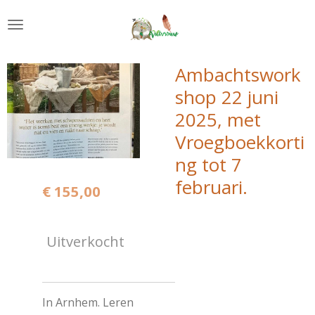
Ga
direct
naar
de
Ambachtswork
hoofdinhoud
shop 22 juni
2025, met
Vroegboekkorti
ng tot 7
februari.
€ 155,00
Uitverkocht
In Arnhem. Leren